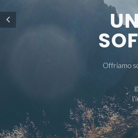
UN
SO
Offriamo so
g
l'