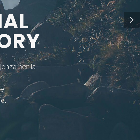
NAL
ORY
lenza per la
 e
ie.